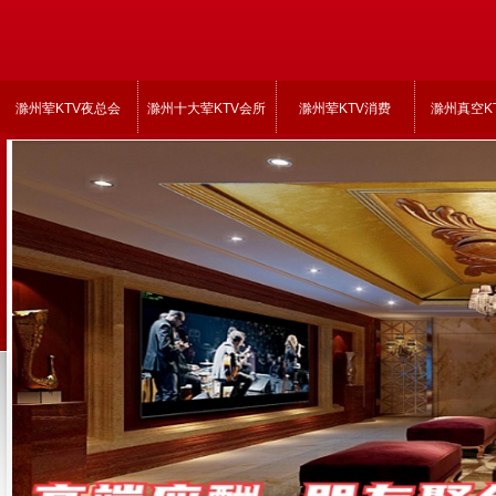
滁州荤KTV夜总会
滁州十大荤KTV会所
滁州荤KTV消费
滁州真空K